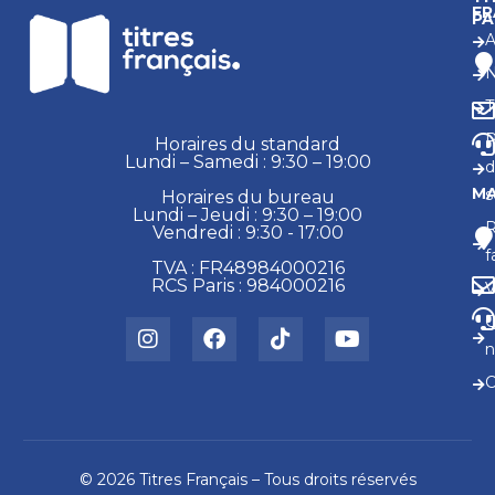
FR
PA
A
N
T
R
Horaires du standard
Lundi – Samedi : 9:30 – 19:00
d
MA
s
Horaires du bureau
Lundi – Jeudi : 9:30 – 19:00
Vendredi : 9:30 - 17:00
f
TVA : FR48984000216
RCS Paris : 984000216
V
n
C
© 2026 Titres Français – Tous droits réservés