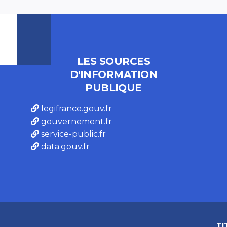
LES SOURCES
D'INFORMATION
PUBLIQUE
legifrance.gouv.fr
gouvernement.fr
service-public.fr
data.gouv.fr
TI