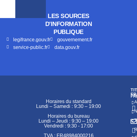
LES SOURCES
D'INFORMATION
PUBLIQUE
legifrance.gouv.fr
gouvernement.fr
service-public.fr
data.gouv.fr
TI
FR
PA
Horaires du standard
A
Lundi – Samedi : 9:30 – 19:00
N
Horaires du bureau
T
Lundi – Jeudi : 9:30 – 19:00
Vendredi : 9:30 - 17:00
R
TVA : FR48984000216
d