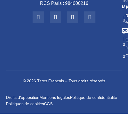
RCS Paris : 984000216
MA
s
R
f
V
Q
n
C
© 2026 Titres Français – Tous droits réservés
Droits d'opposition
Mentions légales
Politique de confidentialité
Politiques de cookies
CGS