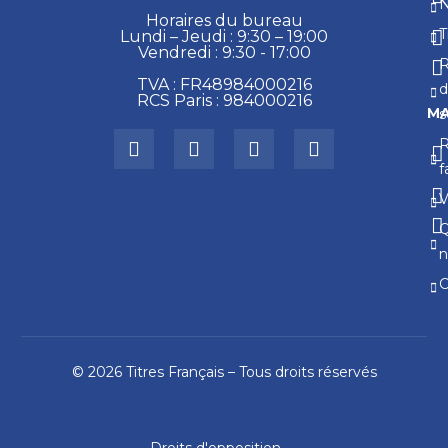
N
Horaires du bureau
T
Lundi – Jeudi : 9:30 – 19:00
Vendredi : 9:30 - 17:00
R
TVA : FR48984000216
d
RCS Paris : 984000216
MA
s
f
V
n
C
© 2026 Titres Français – Tous droits réservés