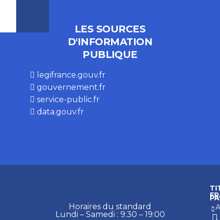
LES SOURCES
D'INFORMATION
PUBLIQUE
legifrance.gouv.fr
gouvernement.fr
service-public.fr
data.gouv.fr
TI
FR
PA
Horaires du standard
A
Lundi – Samedi : 9:30 – 19:00