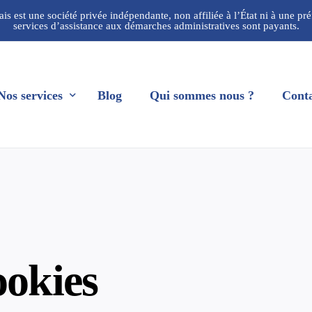
ais est une société privée indépendante, non affiliée à l’État ni à une pr
services d’assistance aux démarches administratives sont payants.
Nos services
Blog
Qui sommes nous ?
Conta
Naturalisation
Titre de séjour
Renouvellement titre de séjour
Regroupement familial
ookies
Visa
Effacement Casier Judiciaire