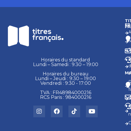
TI
FR
PA
A
N
T
R
Horaires du standard
Lundi – Samedi : 9:30 – 19:00
d
MA
s
Horaires du bureau
Lundi – Jeudi : 9:30 – 19:00
Vendredi : 9:30 - 17:00
f
TVA : FR48984000216
RCS Paris : 984000216
V
n
C