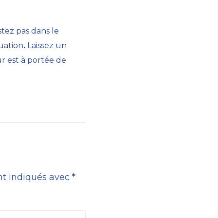
tez pas dans le
uation
.
Laissez un
r est à portée de
nt indiqués avec
*