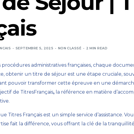
 de Séjour | T
Effacement Casier Judiciaire
çais
NCAIS
SEPTEMBRE 5, 2025
NON CLASSÉ
2 MIN READ
s procédures administratives françaises, chaque documen
ce,
obtenir un titre de séjour est une étape cruciale
, sou
tant pouvoir transformer cette épreuve en une démarche
jectif de TitresFrançais
,
la référence en matière d’acco
ive.
que Titres Français est un simple service d’assistance. Vo
 fait la différence, vous offrant la clé de la tranquillité