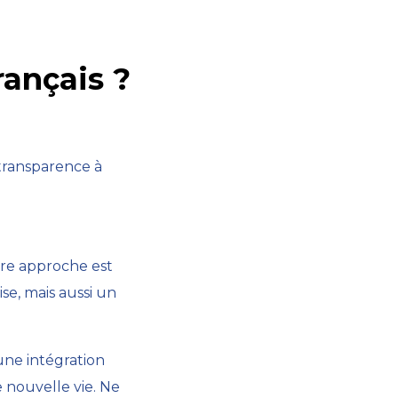
rançais ?
 transparence à
tre approche est
e, mais aussi un
 une intégration
e nouvelle vie. Ne