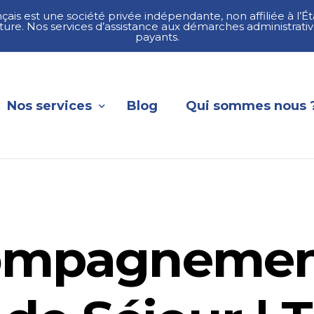
nçais est une société privée indépendante, non affiliée à l’Ét
ture. Nos services d’assistance aux démarches administrativ
payants.
Nos services
Blog
Qui sommes nous 
Naturalisation
Titre de séjour
ompagnemen
Renouvellement titre de séjour
Regroupement familial
Visa