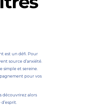
itres
t est un défi. Pour
vent source d’anxiété.
 simple et sereine.
mpagnement pour vos
us découvrirez alors
 d’esprit.