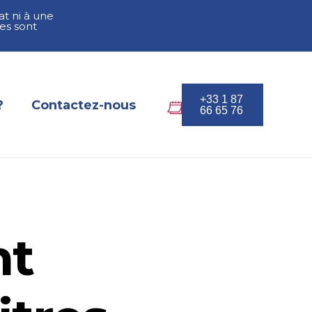
at ni à une
es sont
+33 1 87
?
Contactez-nous
66 65 76
t